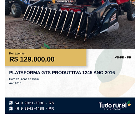
PLATAFORMA
PL
GTS
SE
PRODUTTIVA
PD
1245
AN
ANO
20
2016