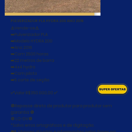
PULVERIZADOR PLA HYDRA 200 ANO 2016
⚠️Vende-se⚠️
➡️Pulverizador PLA
➡️Modelo HYDRA 200
➡️Ano 2016
➡️Com 2500 horas
➡️22 metros de barra
➡️4x4 hydro
➡️Com piloto
➡️5 corte de seção
✅Valor R$350.000,00 ✅
🚫Repasse direto de produtor para produtor sem
garantia 🚫
🚫 LQ-DV🚫
*Salvo erros ortográficos e de digitação.
☎️📞Maiores dúvidas e informações pelos fones na