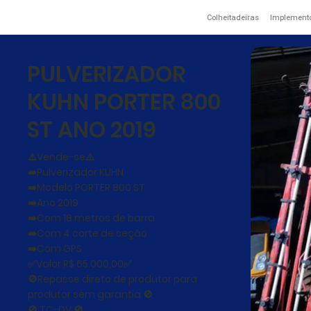
Colheitadeiras
Implement
PULVERIZADOR
KUHN PORTER 800
ST ANO 2019
⚠️Vende-se⚠️
➡️Pulverizador KUHN
➡️Modelo PORTER 800 ST
➡️Ano 2019
➡️Com 18 metros de barra
➡️Com 4 corte de seção
➡️Com GPS
✅Valor R$ 65.000,00✅
🚫Repasse direto de produtor para
produtor sem garantia 🚫
🚫 TC-DV 🚫