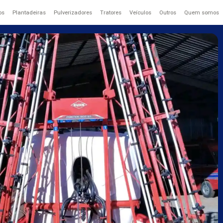
os
Plantadeiras
Pulverizadores
Tratores
Veículos
Outros
Quem somos