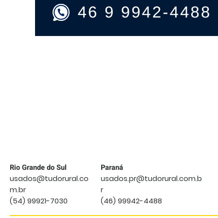
PULVERIZADOR
JACTO
CONDOR
800
AM20
ANO
2016
Rio Grande do Sul
Paraná
usados@tudorural.co
usados.pr@tudorural.com.b
m.br
r
(54) 99921-7030
(46) 99942-4488