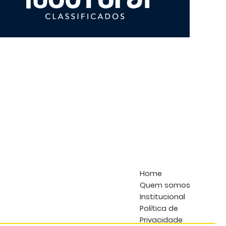
PLA
TAT
PST
PLU
FLE
ANO
202
Home
Quem somos
Institucional
Política de
Privacidade