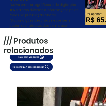
*Salvo erros ortográficos e de digitação.
☎️📞Maiores dúvidas e informações pelos
fones na publicação abaixo.
*As condições descritas nesse item,
podem ser atualizadas sem aviso
prévio. Consulte o vendedor.
/// Produtos
R$65.000,00
relacionados
Falar com vendedor
Não achou? A gente encontra!