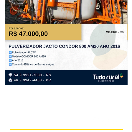
PULVERIZADOR
PL
JACTO
TA
CONDOR
PS
800
PL
AM20
FL
ANO
AN
2016
20