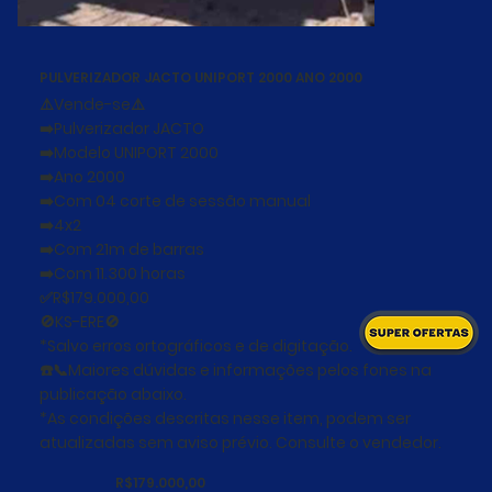
PULVERIZADOR JACTO UNIPORT 2000 ANO 2000
⚠️Vende-se⚠️
➡️Pulverizador JACTO
➡️Modelo UNIPORT 2000
➡️Ano 2000
➡️Com 04 corte de sessão manual
➡️4x2
➡️Com 21m de barras
➡️Com 11.300 horas
✅R$179.000,00
🚫KS-ERE🚫
*Salvo erros ortográficos e de digitação.
☎️📞Maiores dúvidas e informações pelos fones na
publicação abaixo.
*As condições descritas nesse item, podem ser
atualizadas sem aviso prévio. Consulte o vendedor.
R$179.000,00