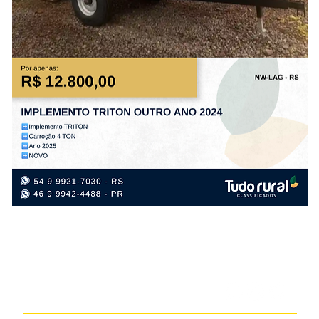
IMPLEMENTO
IM
TRITON
TR
OUTRO
OU
ANO
AN
2024
20