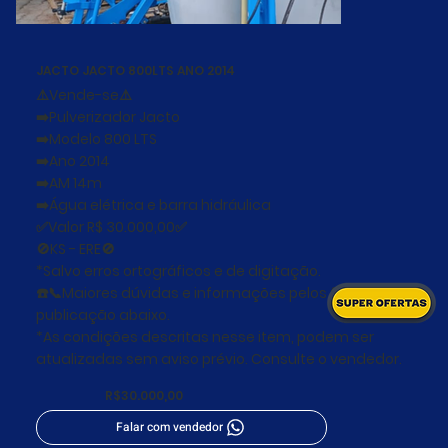
JACTO JACTO 800LTS ANO 2014
⚠️Vende-se⚠️
➡️Pulverizador Jacto
➡️Modelo 800 LTS
➡️Ano 2014
➡️AM 14m
➡️Água elétrica e barra hidráulica
✅Valor R$ 30.000,00✅
🚫KS - ERE🚫
*Salvo erros ortográficos e de digitação.
☎️📞Maiores dúvidas e informações pelos fones na
publicação abaixo.
*As condições descritas nesse item, podem ser
atualizadas sem aviso prévio. Consulte o vendedor.
R$30.000,00
Falar com vendedor