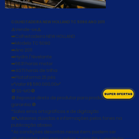
COLHEITADEIRA NEW HOLLAND TC 5090 ANO 2011
⚠️Vende-se⚠️
➡️Colheitadeira NEW HOLLAND
➡️Modelo TC 5090
➡️Ano 2011
➡️Hydro / Nivelante
➡️5631 horas motor
➡️4071 horas de trilha
➡️Plataforma 25 pés
✅Valor R$ 580.000,00✅
🚫 SS-MG🚫
🚫 Repasse direto de produtor para produtor sem
garantia 🚫
*Salvo erros ortográficos e de digitação.
☎️📞Maiores dúvidas e informações pelos fones na
publicação abaixo.
*As condições descritas nesse item, podem ser
atualizadas sem aviso prévio. Consulte o vendedor.