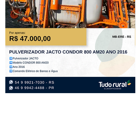
PULVERIZADOR
PL
JACTO
TA
CONDOR
PS
800
PL
AM20
FL
ANO
AN
2016
20