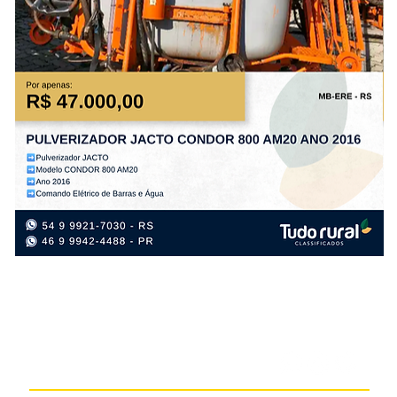
PULVERIZADOR
PL
JACTO
TA
CONDOR
PS
800
PL
AM20
FL
ANO
AN
2016
20