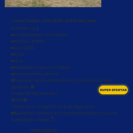
COLHEITADEIRA JOHN DEERE JD1550 ANO 2009
⚠️Vende-se⚠️
➡️Colheitadeira John Deere
➡️Modelo JD1550
➡️Ano 2009
➡️Dual
➡️4x4
➡️Plataforma de corte 25pés
➡️Acompanha carrinho
🚫Repasse direto de produtor para produtor sem
garantia 🚫
✅Valor R$ 580.000,00✅
🚫FB01🚫
*Salvo erros ortográficos e de digitação.
☎️📞Maiores dúvidas e informações pelos fones na
publicação abaixo 👇
R$550.000,00