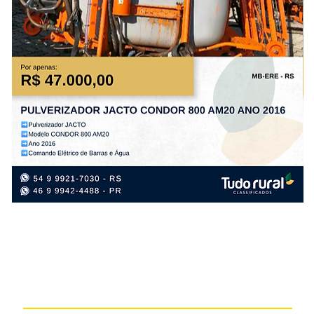
PULVERIZADOR
PL
JACTO
TA
CONDOR
PS
800
PL
AM20
FL
ANO
AN
2016
20