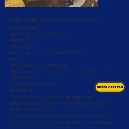
COLHEITADEIRA NEW HOLLAND TC5070 ANO 2013
⚠️Vende-se⚠️
➡️Colheitadeira New Holland
➡️Modelo TC5070
➡️Ano 2013
➡️Com aproximadamente 3500 horas
➡️4x4
➡️Plataforma de corte 17 pés
🚫Repasse direto de produtor para produtor sem
garantia 🚫
✅Valor R$ 600.000,00✅
🚫MB-ERE🚫
*Salvo erros ortográficos e de digitação.
☎️📞Maiores dúvidas e informações pelos fones na
publicação abaixo 👇
*As condições descritas nesse item, podem ser
atualizadas sem aviso prévio. Consulte o vendedor.