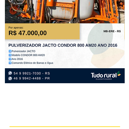
PULVERIZADOR
PL
JACTO
TA
CONDOR
PS
800
PL
AM20
FL
ANO
AN
2016
20