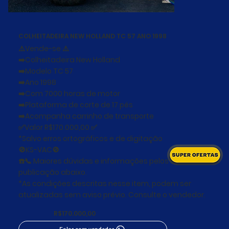
COLHEITADEIRA NEW HOLLAND TC 57 ANO 1998
⚠️Vende-se ⚠️
➡️Colheitadeira New Holland
➡️Modelo TC 57
➡️Ano 1998
➡️Com 7000 horas de motor
➡️Plataforma de corte de 17 pés
➡️Acompanha carrinho de transporte
✅Valor R$170.000,00 ✅
*Salvo erros ortográficos e de digitação
🚫KS-VAC🚫
☎️📞 Maiores dúvidas e informações pelos fones na
publicação abaixo.
*As condições descritas nesse item, podem ser
atualizadas sem aviso prévio. Consulte o vendedor.
R$170.000,00