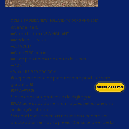
COLHEITADEIRA NEW HOLLAND TC 5070 ANO 2017
⚠️Vende-se⚠️
➡️Colheitadeira NEW HOLLAND
➡️Modelo TC 5070
➡️Ano 2017
➡️Com 1739 horas
➡️Com plataforma de corte de 17 pés
➡️4X2
✅Valor R$ 620.000,00✅
🚫 Repasse direto de produtor para produtor sem
garantia 🚫
🚫FSC-ERE🚫
*Salvo erros ortográficos e de digitação.
☎️📞Maiores dúvidas e informações pelos fones na
publicação abaixo.
*As condições descritas nesse item, podem ser
atualizadas sem aviso prévio. Consulte o vendedor.