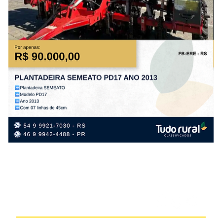
PLANTADEIRA
CO
SEMEATO
NE
PD17
HO
ANO
TC
2013
57
AN
20