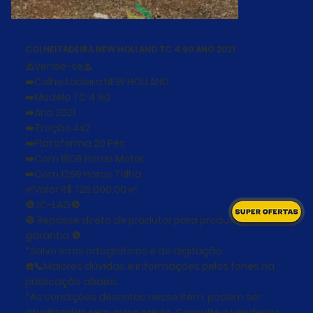
COLHEITADEIRA NEW HOLLAND TC 4.90 ANO 2021
⚠️Vende-se⚠️
➡️Colheitadeira NEW HOLLAND
➡️Modelo TC 4.90
➡️Ano 2021
➡️Tração 4x2
➡️Plataforma 20 Pés
➡️Com 1808 Horas Motor
➡️Com 1269 Horas Trilha
✅Valor R$ 725.000,00 ✅
🚫JC-LAG🚫
🚫 Repasse direto de produtor para produtor sem
garantia 🚫
*Salvo erros ortográficos e de digitação.
☎️📞Maiores dúvidas e informações pelos fones na
publicação abaixo.
*As condições descritas nesse item, podem ser
atualizadas sem aviso prévio. Consulte o vendedor.