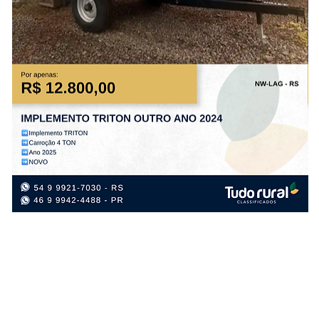
IMPLEMENTO
IM
TRITON
TR
OUTRO
OU
ANO
AN
2024
20