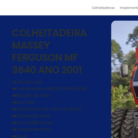
Colheitadeiras
Implement
COLHEITADEIRA
MASSEY
FERGUSON MF
3640 ANO 2001
⚠️Vende-se⚠️
➡️Colheitadeira MASSEY FERGUSON
➡️Modelo MF 3640
➡️Ano 2001
➡️Plataforma de corte de 13 pés
➡️Flutuação Ativa
➡️Com 9865 horas
➡️Tração Bertoldo
➡️Dual