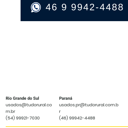
PULVERIZADOR
JACTO
CONDOR
800
AM20
ANO
2016
Rio Grande do Sul
Paraná
usados@tudorural.co
usados.pr@tudorural.com.b
m.br
r
(54) 99921-7030
(46) 99942-4488