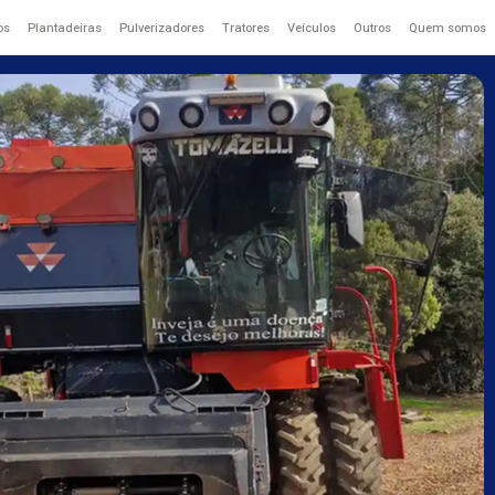
os
Plantadeiras
Pulverizadores
Tratores
Veículos
Outros
Quem somos