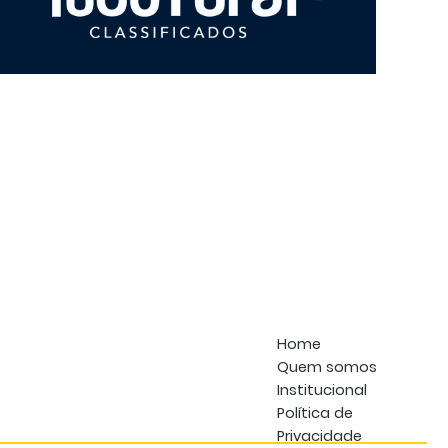
PLA
TAT
PST
PLU
FLE
ANO
202
Home
Quem somos
Institucional
Política de
Privacidade