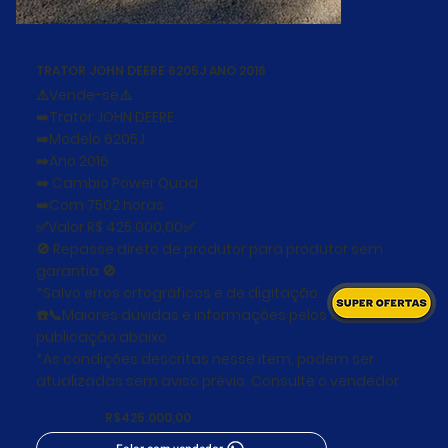
TRATOR JOHN DEERE 6205J ANO 2016
⚠️Vende-se⚠️
➡️Trator JOHN DEERE
➡️Modelo 6205J
➡️Ano 2016
➡️ Cambio Power Quad
➡️Com 7502 horas
✅Valor R$ 425.000,00✅
🚫 Repasse direto de produtor para produtor sem
garantia 🚫
*Salvo erros ortográficos e de digitação.
☎️📞Maiores dúvidas e informações pelos fones na
publicação abaixo.
*As condições descritas nesse item, podem ser
atualizadas sem aviso prévio. Consulte o vendedor.
R$425.000,00