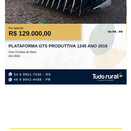
PLATAFORMA
PL
GTS
SE
PRODUTTIVA
PD
1245
AN
ANO
20
2016