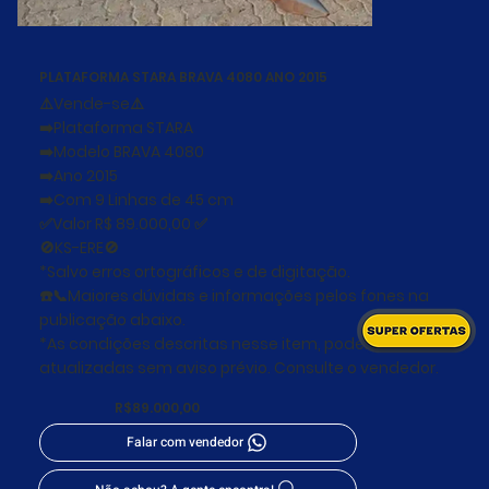
PLATAFORMA STARA BRAVA 4080 ANO 2015
⚠️Vende-se⚠️
➡️Plataforma STARA
➡️Modelo BRAVA 4080
➡️Ano 2015
➡️Com 9 Linhas de 45 cm
✅Valor R$ 89.000,00 ✅
🚫KS-ERE🚫
*Salvo erros ortográficos e de digitação.
☎️📞Maiores dúvidas e informações pelos fones na
publicação abaixo.
*As condições descritas nesse item, podem ser
atualizadas sem aviso prévio. Consulte o vendedor.
R$89.000,00
Falar com vendedor