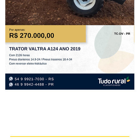
TRATOR
PL
VALTRA
GT
A124
PR
ANO
12
2019
AN
20