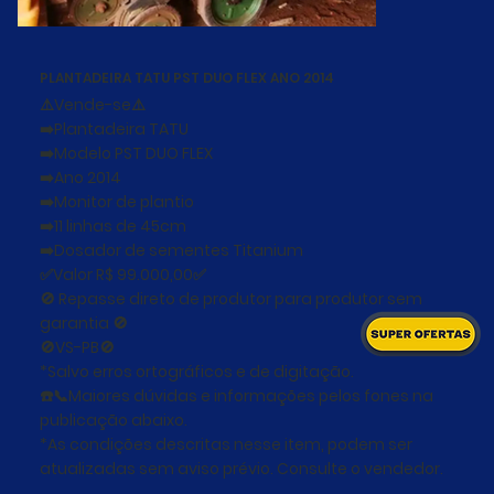
PLANTADEIRA TATU PST DUO FLEX ANO 2014
⚠️Vende-se⚠️
➡️Plantadeira TATU
➡️Modelo PST DUO FLEX
➡️Ano 2014
➡️Monitor de plantio
➡️11 linhas de 45cm
➡️Dosador de sementes Titanium
✅Valor R$ 99.000,00✅
🚫 Repasse direto de produtor para produtor sem
garantia 🚫
🚫VS-PB🚫
*Salvo erros ortográficos e de digitação.
☎️📞Maiores dúvidas e informações pelos fones na
publicação abaixo.
*As condições descritas nesse item, podem ser
atualizadas sem aviso prévio. Consulte o vendedor.