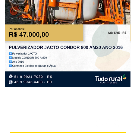
PULVERIZADOR
PL
JACTO
TA
CONDOR
PS
800
PL
AM20
FL
ANO
AN
2016
20