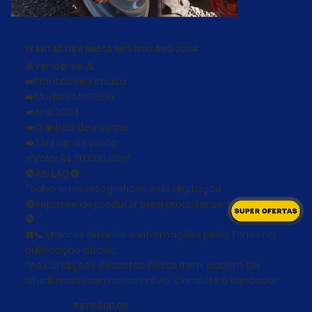
PLANTADEIRA IMASA MPS1600 ANO 2004
⚠️Vende-se ⚠️
➡️Plantadeira Imasa
➡️Modelo MPS1600
➡️Ano 2004
➡️13 linhas de inverno
➡️7 linhas de verão
✅Valor R$ 70.000,00✅
🚫AB-LAG🚫
*Salvo erros ortográficos e de digitação
🚫Repasse de produtor para produtor sem garantia
🚫
☎️📞 Maiores dúvidas e informações pelos fones na
publicação abaixo.
*As condições descritas nesse item, podem ser
atualizadas sem aviso prévio. Consulte o vendedor.
R$70.000,00