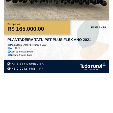
PLANTADEIRA
IM
TATU
SÃ
PST
JO
PLUS
GR
FLEX
ST
ANO
10.
2021
AN
20