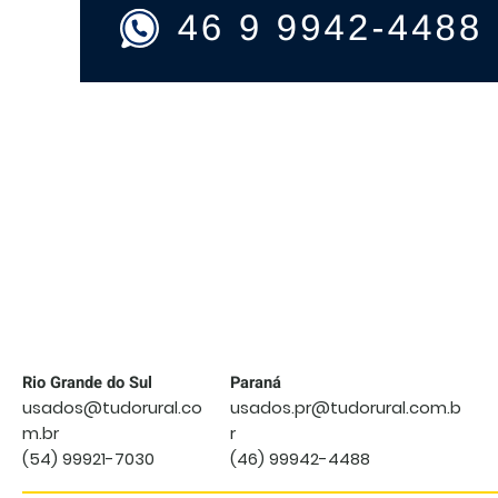
IMPLEMENTO
TRITON
OUTRO
ANO
2024
Rio Grande do Sul
Paraná
usados@tudorural.co
usados.pr@tudorural.com.b
m.br
r
(54) 99921-7030
(46) 99942-4488