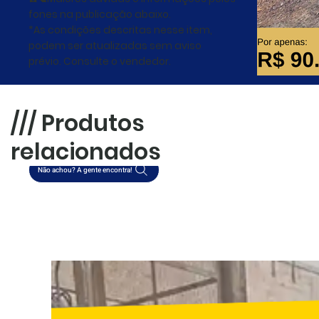
fones na publicação abaixo.
*As condições descritas nesse item,
podem ser atualizadas sem aviso
prévio. Consulte o vendedor.
R$90.000,00
/// Produtos
Falar com vendedor
relacionados
Não achou? A gente encontra!