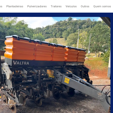
os
Plantadeiras
Pulverizadores
Tratores
Veículos
Outros
Quem somos