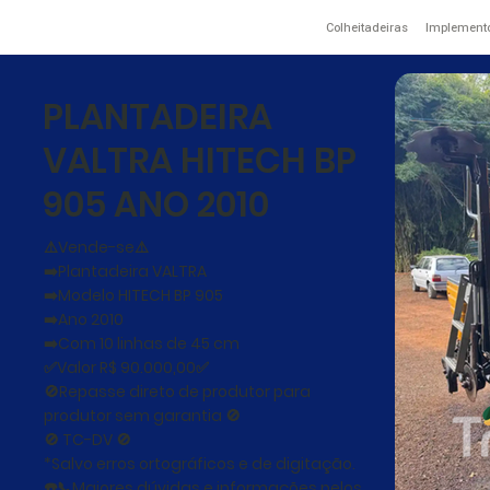
Colheitadeiras
Implement
PLANTADEIRA
VALTRA HITECH BP
905 ANO 2010
⚠️Vende-se⚠️
➡️Plantadeira VALTRA
➡️Modelo HITECH BP 905
➡️Ano 2010
➡️Com 10 linhas de 45 cm
✅Valor R$ 90.000,00✅
🚫Repasse direto de produtor para
produtor sem garantia 🚫
🚫 TC-DV 🚫
*Salvo erros ortográficos e de digitação.
☎️📞Maiores dúvidas e informações pelos