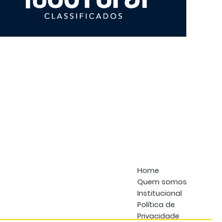
IMP
TRI
OUT
ANO
202
Home
Quem somos
Institucional
Política de
Privacidade