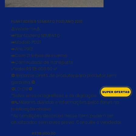
PLANTADEIRA SEMEATO PD21 ANO 2012
⚠️Vende-se⚠️
➡️Plantadeira SEMEATO
➡️Modelo PD21
➡️Ano 2012
➡️Com 21 linhas de inverno
➡️Com rodado de transporte
✅Valor R$ 115.000,00 ✅
🚫 Repasse direto de produtor para produtor sem
garantia 🚫
🚫LO-DV🚫
*Salvo erros ortográficos e de digitação.
☎️📞Maiores dúvidas e informações pelos fones na
publicação abaixo.
*As condições descritas nesse item, podem ser
atualizadas sem aviso prévio. Consulte o vendedor.
R$115.000,00