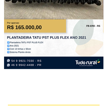
PLANTADEIRA
IM
TATU
SÃ
PST
JO
PLUS
GR
FLEX
ST
ANO
10.
2021
AN
20