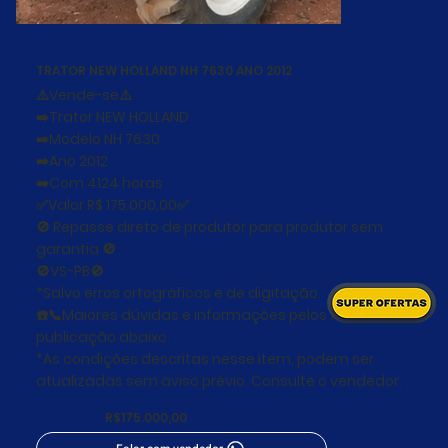
TRATOR NEW HOLLAND NH 7630 ANO 2012
⚠️Vende-se⚠️
➡️Trator NEW HOLLAND
➡️Modelo NH 7630
➡️Ano 2012
➡️Com 4124 horas
✅Valor R$ 175.000,00✅
🚫 Repasse direto de produtor para produtor sem
garantia 🚫
🚫VS-PB🚫
*Salvo erros ortográficos e de digitação.
☎️📞Maiores dúvidas e informações pelos fones na
publicação abaixo.
*As condições descritas nesse item, podem ser
atualizadas sem aviso prévio. Consulte o vendedor.
R$175.000,00