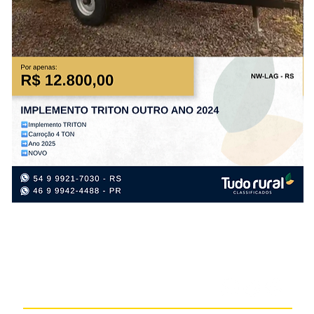
IMPLEMENTO
IM
TRITON
TR
OUTRO
OU
ANO
AN
2024
20