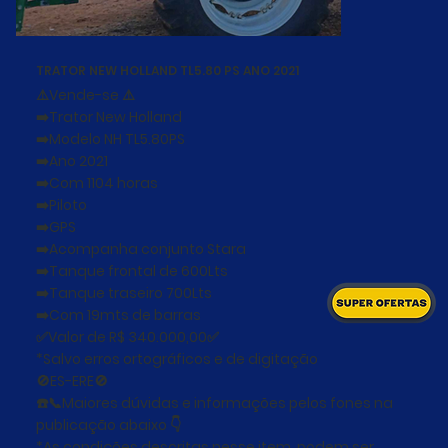
TRATOR NEW HOLLAND TL5.80 PS ANO 2021
⚠️Vende-se ⚠️
➡️Trator New Holland
➡️Modelo NH TL5.80PS
➡️Ano 2021
➡️Com 1104 horas
➡️Piloto
➡️GPS
➡️Acompanha conjunto Stara
➡️Tanque frontal de 600Lts
➡️Tanque traseiro 700Lts
➡️Com 19mts de barras
✅Valor de R$ 340.000,00✅
*Salvo erros ortográficos e de digitação
🚫ES-ERE🚫
☎️📞Maiores dúvidas e informações pelos fones na
publicação abaixo 👇
*As condições descritas nesse item, podem ser