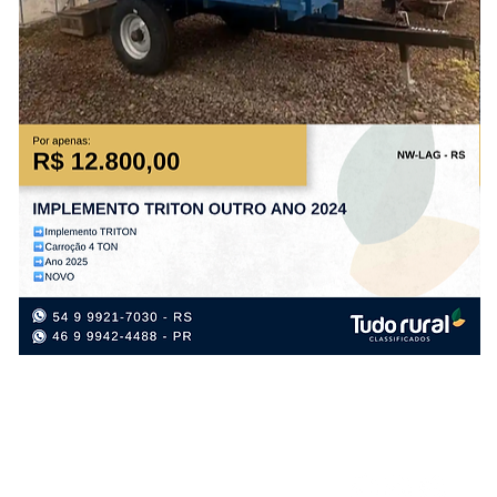
IMPLEMENTO
IM
TRITON
TR
OUTRO
OU
ANO
AN
2024
20