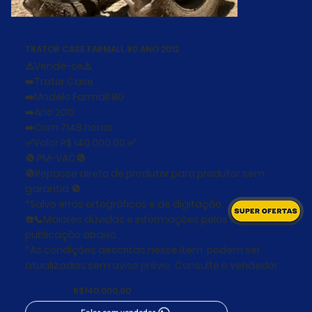
TRATOR CASE FARMALL 80 ANO 2012
⚠️Vende-se⚠️
➡️Trator Case
➡️Modelo Farmall 80
➡️Ano 2012
➡️Com 7148 horas
✅Valor R$ 140.000,00 ✅
🚫 PM-VAC🚫
🚫Repasse direto de produtor para produtor sem
garantia 🚫
*Salvo erros ortográficos e de digitação.
☎️📞Maiores dúvidas e informações pelos fones na
publicação abaixo.
*As condições descritas nesse item, podem ser
atualizadas sem aviso prévio. Consulte o vendedor.
R$140.000,00