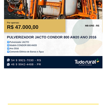
PULVERIZADOR
PL
JACTO
TA
CONDOR
PS
800
PL
AM20
FL
ANO
AN
2016
20