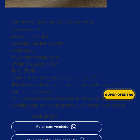
VEICULO GUERRA SEMI-REBOQUE ANO 2014
⚠️Vende-se⚠️
➡️Veiculo GUERRA
➡️Modelo SEMI-REBOQUE
➡️Ano 1996
➡️Comprimeto12,40m
✅Valor R$ 25.000,00✅
🚫 KS-ERE🚫
*Salvo erros ortográficos e de digitação.
☎️📞Maiores dúvidas e informações pelos fones na
publicação abaixo.
*As condições descritas nesse item, podem ser
atualizadas sem aviso prévio. Consulte o vendedor.
R$25.000,00
Falar com vendedor