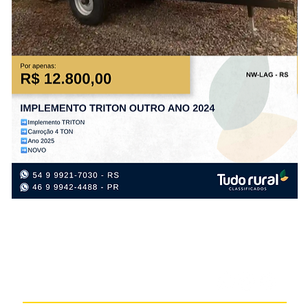
IMPLEMENTO
IM
TRITON
TR
OUTRO
OU
ANO
AN
2024
20