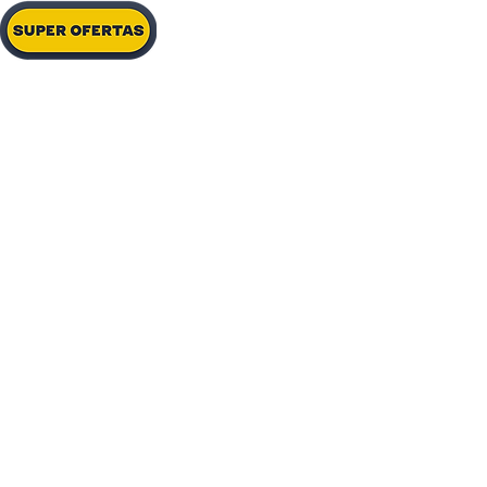
Colheitadeiras
Implementos
Plantadeiras
Pulverizadores
Tratores
Veículos
Outros
Quem 