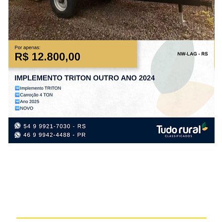
IMPLEMENTO
IM
TRITON
TR
OUTRO
OU
ANO
AN
2024
20