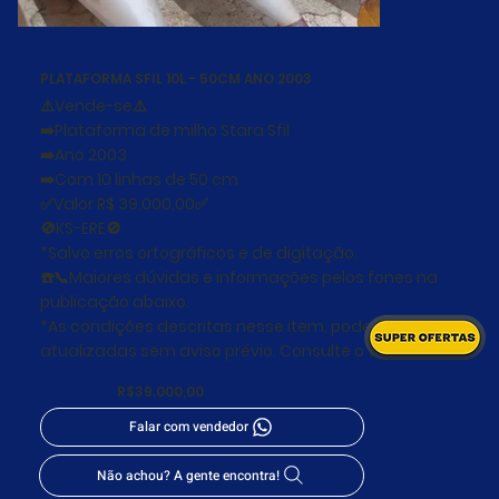
PLATAFORMA SFIL 10L - 50CM ANO 2003
⚠️Vende-se⚠️
➡️Plataforma de milho Stara Sfil
➡️Ano 2003
➡️Com 10 linhas de 50 cm
✅Valor R$ 39.000,00✅
🚫KS-ERE🚫
*Salvo erros ortográficos e de digitação.
☎️📞Maiores dúvidas e informações pelos fones na
publicação abaixo.
*As condições descritas nesse item, podem ser
atualizadas sem aviso prévio. Consulte o vendedor.
R$39.000,00
Falar com vendedor
Não achou? A gente encontra!