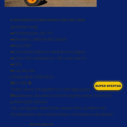
PLANTADEIRA STARA PRIMA 4250 ANO 2019
⚠️Vende-se⚠️
➡️Pulverizador JACTO
➡️Modelo CONDOR 800 AM20
➡️Ano 2016
➡️Comando Elétrico de Barras e Água
➡️Com 20m de Barras + Bico de Cerca
➡️GPS
➡️Luz de Led
✅Valor R$ 47.000,00 ✅
🚫KS-ERE 🚫
*Salvo erros ortográficos e de digitação.
☎️📞Maiores dúvidas e informações pelos fones na
publicação abaixo.
*As condições descritas nesse item, podem ser
atualizadas sem aviso prévio. Consulte o vendedor.
R$170.000,00