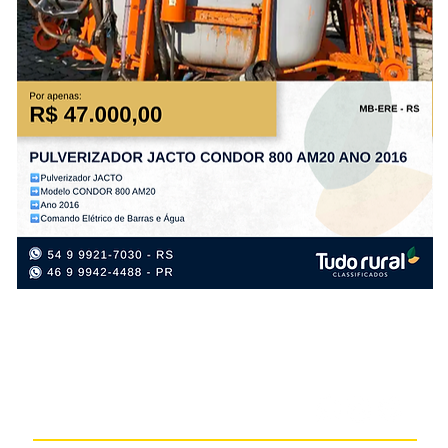
PULVERIZADOR
PL
JACTO
TA
CONDOR
PS
800
PL
AM20
FL
ANO
AN
2016
20