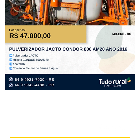
PULVERIZADOR
PL
JACTO
TA
CONDOR
PS
800
PL
AM20
FL
ANO
AN
2016
20