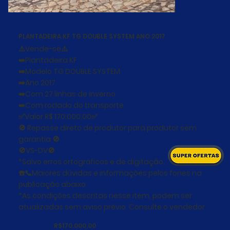
PLANTADEIRA KF TG DOUBLE SYSTEM ANO 2017
⚠️Vende-se⚠️
➡️Plantadeira KF
➡️Modelo TG DOUBLE SYSTEM
➡️Ano 2017
➡️Com 27 linhas de inverno
➡️Com rodado do transporte
✅Valor R$ 170.000,00✅
🚫 Repasse direto de produtor para produtor sem
garantia 🚫
🚫VS-DV🚫
*Salvo erros ortográficos e de digitação.
☎️📞Maiores dúvidas e informações pelos fones na
publicação abaixo.
*As condições descritas nesse item, podem ser
atualizadas sem aviso prévio. Consulte o vendedor.
R$170.000,00