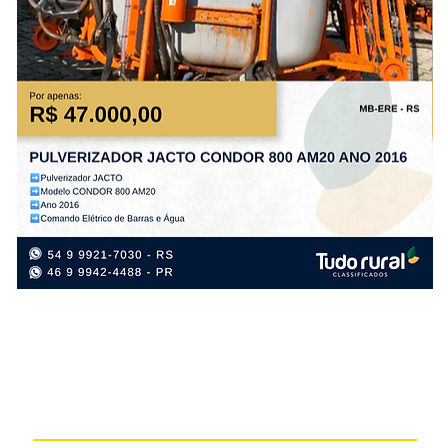
PULVERIZADOR
PL
JACTO
TA
CONDOR
PS
800
PL
AM20
FL
ANO
AN
2016
20