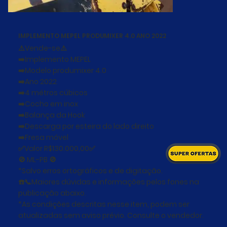
IMPLEMENTO MEPEL PRODUMIXER 4.0 ANO 2022
⚠️Vende-se⚠️
➡️Implemento MEPEL
➡️Modelo produmixer 4.0
➡️Ano 2022
➡️4 métros cúbicos
➡️Cocho em inox
➡️Balança da Hook
➡️Descarga por esteira do lado direito
➡️Fresa móvel
✅Valor R$130.000,00✅
🚫 ML-PB 🚫
*Salvo erros ortográficos e de digitação.
☎️📞Maiores dúvidas e informações pelos fones na
publicação abaixo.
*As condições descritas nesse item, podem ser
atualizadas sem aviso prévio. Consulte o vendedor.