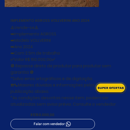
IMPLEMENTO AGROSS VOLLVERINI ANO 2024
⚠️Vende-se⚠️
➡️Implemento AGROSS
➡️Modelo VOLLVERINI
➡️Ano 2024
➡️Com 2.5m de trabalho
✅Valor R$ 150.000,00✅
🚫 Repasse direto de produtor para produtor sem
garantia 🚫
*Salvo erros ortográficos e de digitação.
☎️📞Maiores dúvidas e informações pelos fones na
publicação abaixo.
*As condições descritas nesse item, podem ser
atualizadas sem aviso prévio. Consulte o vendedor.
R$150.000,00
Falar com vendedor