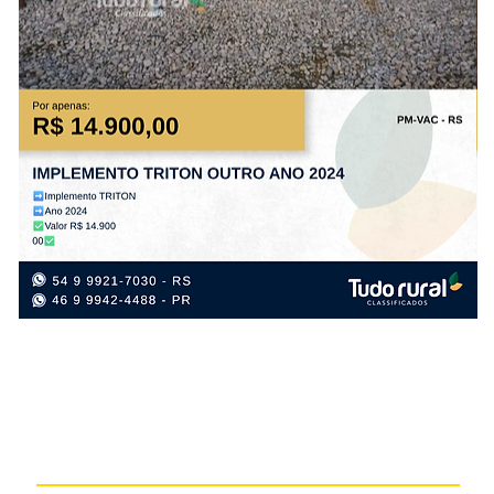
IMPLEMENTO
TR
TRITON
VA
OUTRO
A1
ANO
AN
2024
20