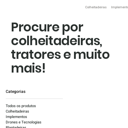
Colheitadeiras
Implement
Procure por
colheitadeiras,
tratores e muito
mais!
Categorias
Todos os produtos
Colheitadeiras
Implementos
Drones e Tecnologias
Plantadeiras