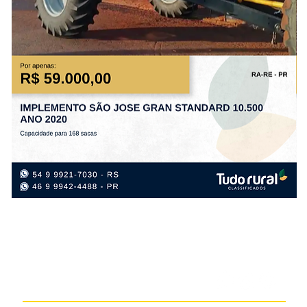
IMPLEMENTO
IM
SÃO
TR
JOSE
OU
GRAN
AN
STANDARD
20
10.500
ANO
2020