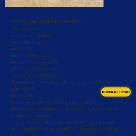
TRATOR JOHN DEERE 6150J ANO 2020
⚠️Vende-se⚠️
➡️Trator JOHN DEERE
➡️Modelo 6150J
➡️Ano 2020
➡️Com 2290 horas
➡️Câmbio PowerQuad
➡️Pré disposto á piloto
✅Valor R$ 440.000,00 ✅
🚫 Repasse direto de produtor para produtor sem
garantia 🚫
🚫LO-DV🚫
*Salvo erros ortográficos e de digitação.
☎️📞Maiores dúvidas e informações pelos fones na
publicação abaixo.
*As condições descritas nesse item, podem ser
atualizadas sem aviso prévio. Consulte o vendedor.