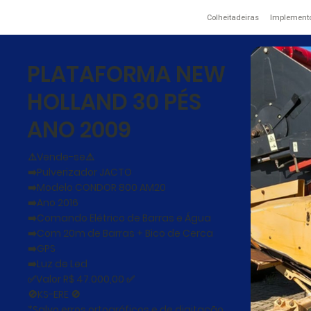
Colheitadeiras
Implement
PLATAFORMA NEW
HOLLAND 30 PÉS
ANO 2009
⚠️Vende-se⚠️
➡️Pulverizador JACTO
➡️Modelo CONDOR 800 AM20
➡️Ano 2016
➡️Comando Elétrico de Barras e Água
➡️Com 20m de Barras + Bico de Cerca
➡️GPS
➡️Luz de Led
✅Valor R$ 47.000,00 ✅
🚫KS-ERE 🚫
*Salvo erros ortográficos e de digitação.