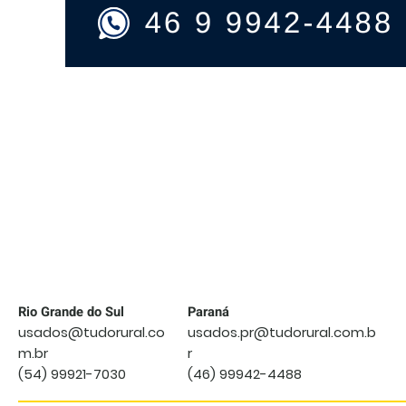
PULVERIZADOR
JACTO
CONDOR
800
AM20
ANO
2016
Rio Grande do Sul
Paraná
usados@tudorural.co
usados.pr@tudorural.com.b
m.br
r
(54) 99921-7030
(46) 99942-4488