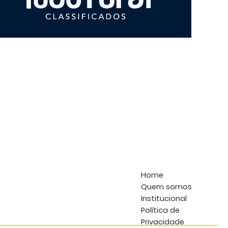
PLA
TAT
PST
PLU
FLE
ANO
202
Home
Quem somos
Institucional
Política de
Privacidade