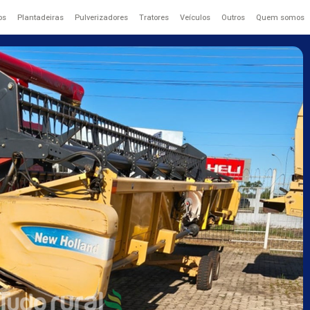
os
Plantadeiras
Pulverizadores
Tratores
Veículos
Outros
Quem somos